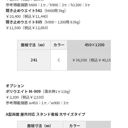
参考積載個数 h600：1ヶ／h900：2ヶ／h1200：3ヶ
開き止めウエイト561
（h600用 5㎏）
￥10,400（税込￥11,440）
開き止めウエイト805
（h900・1200用 6.5㎏）
￥11,500（税込￥12,650）
面板寸法（㎜）
カラー
450×1200
241
C
￥36,500（税込￥40,150）
オプション
ポリウエイト M-909
（満水時1ヶ11㎏）
￥2,300（税込￥2,530）
参考積載個数 w450：1ヶ／w900：3ヶ
A型両面 屋外対応 スタンド看板 大サイズタイプ
面板寸法（㎜）
カラー
900×1