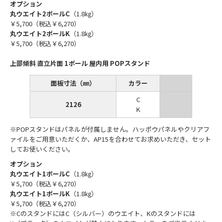
オプション
丸ウエイト2ポールC
（1.8㎏）
￥5,700（税込￥6,270）
丸ウエイト2ポールK
（1.8㎏）
￥5,700（税込￥6,270）
上部傾斜 直立片面 1ポール 屋内用 POPスタンド
面板寸法（㎜）
カラー
C
2126
￥10,000
K
※POPスタンドはパネルが付属しません。ハッポウパネルやクリアフ
ァイルをご用意いただくか、AP15を合わせてお求めいただき、セット
してお使いください。
オプション
丸ウエイト1ポールC
（1.8㎏）
￥5,700（税込￥6,270）
丸ウエイト1ポールK
（1.8㎏）
￥5,700（税込￥6,270）
※CのスタンドにはC（シルバー）のウエイト、Kのスタンドには