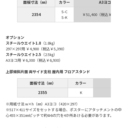
面板寸法（㎜）
カラー
A3ヨコ
S-C
2354
￥51,400（税込￥56,540）
S-K
オプション
スチールウエイト1.8
（1.8㎏）
297×297用 ￥4,900（税込￥5,390）
スチールウエイト2.5
（2.5㎏）
A3ヨコ用 ￥6,300（税込￥6,930）
上部傾斜片面 両サイド支柱 屋内用 フロアスタンド
面板寸法（㎜）
カラー
2355
K
￥47,80
※用紙寸法 w×h（㎜）A3ヨコ（420×297）
※517×411サイズをセットする場合、ポスターにアタッチメントの中
心455×351㎜ピッチで約Ф6の穴を4か所あける必要があります。