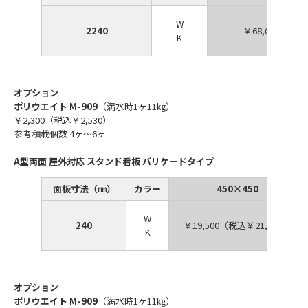
W
2240
￥68,000（税込
K
オプション
ポリウエイト M-909
（満水時1ヶ11㎏）
￥2,300（税込￥2,530）
参考積載個数 4ヶ～6ヶ
A型両面 屋外対応 スタンド看板 バリケードタイプ
面板寸法（㎜）
カラー
450×450
W
240
￥19,500（税込￥21,450）
K
オプション
ポリウエイト M-909
（満水時1ヶ11㎏）