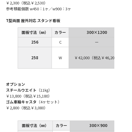
￥2,300（税込￥2,530）
参考積載個数 w450：1ヶ／w900：3ヶ
T型両面 屋外対応 スタンド看板
面板寸法（㎜）
カラー
300×1200
256
C
ー
258
W
￥42,000（税込￥46,200）
オプション
スチールウエイト
（11㎏）
￥13,800（税込￥15,180）
ゴム車輪キャスタ
（4ヶセット）
￥2,800（税込￥3,080）
面板寸法（㎜）
カラー
300×900