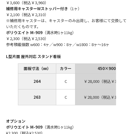
￥3,600（税込￥3,960）
補修用キャスターWストッパー付き
（1ヶ）
￥2,100（税込￥2,310）
※補修用キャスターは、キャスターのみ出荷し、お客様にて交換して
いただくものです。
ポリウエイト M-909
（満水時1ヶ11㎏）
￥2,300（税込￥2,530）
参考積載個数 w600：4ヶ／w900：8ヶ／w1800：8ヶ～16ヶ
L型片面 屋外対応 スタンド看板
面板寸法（㎜）
カラー
450×900
264
C
￥28,000（税込￥30,800）
263
C
￥28,000（税込￥30,800）
オプション
ポリウエイト M-909
（満水時1ヶ11㎏）
¥2,300（税込¥2,530）