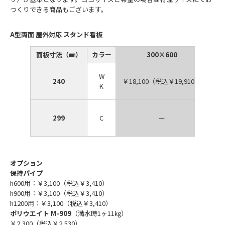
つくりできる商品もございます。
A型両面 屋外対応 スタンド看板
面板寸法（㎜）
カラー
300×600
W
240
￥18,100（税込￥19,910）
￥2
K
299
C
ー
オプション
保持パイプ
h600用：￥3,100（税込￥3,410）
h900用：￥3,100（税込￥3,410）
h1200用：￥3,100（税込￥3,410）
ポリウエイト M-909
（満水時1ヶ11㎏）
￥2,300（税込￥2,530）