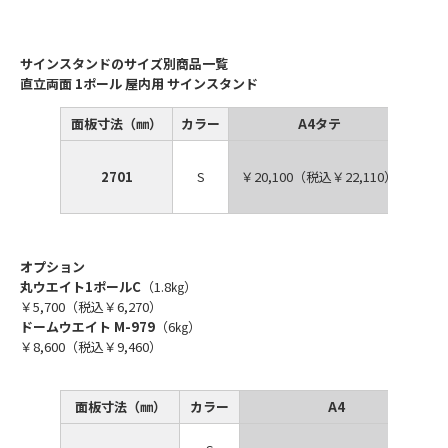
サインスタンドのサイズ別商品一覧
直立両面 1ポール 屋内用 サインスタンド
面板寸法（㎜）
カラー
A4タテ
2701
S
￥20,100（税込￥22,110）
￥20
オプション
丸ウエイト1ポールC
（1.8㎏）
￥5,700（税込￥6,270）
ドームウエイト
M-979
（6㎏）
￥8,600（税込￥9,460）
面板寸法（㎜）
カラー
A4