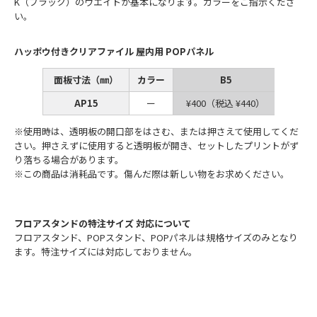
K（ブラック）のウエイトが基本になります。カラーをご指示くださ
い。
ハッポウ付きクリアファイル 屋内用 POPパネル
面板寸法（㎜）
カラー
B5
AP15
ー
¥400（税込 ¥440）
¥500
※使用時は、透明板の開口部をはさむ、または押さえて使用してくだ
さい。押さえずに使用すると透明板が開き、セットしたプリントがず
り落ちる場合があります。
※この商品は消耗品です。傷んだ際は新しい物をお求めください。
フロアスタンドの特注サイズ 対応について
フロアスタンド、POPスタンド、POPパネルは規格サイズのみとなり
ます。特注サイズには対応しておりません。