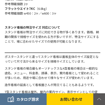
参考積載個数 2ヶ
フラットウエイト7KC
（6.8kg）
参考積載個数 w450：2ヶ／w600：3ヶ
スタンド看板の特注サイズ 対応について
スタンド看板は特注サイズに対応できる物が多くあります。価格、納
期の関係で規格サイズを使われる方が多いですが、特注サイズにする
ことで、場に合わせたサイズでの使用が可能となります。
ポスタースタンドと違ってスタンド看板は面板主体のサイズ設定とな
っていて尺寸法から来るサイズを規格サイズとしています。
スタンド看板の場合最もオーソドックスなA型看板の場合は一般的な
店名、メニュー、料金表、誘導、表示、案内看板として使われること
が多いため、用途や場に合わせて様々なサイズが使われています。
造作看板の延長として看板屋さんが用立てることもあるようです。
T型スタンド看板は屋外、屋内の案内サイン、表示サインとしての使
い方をされる方が多くいて300×1200、300×900が良く使われます。
カタログ請求
お問い合わせ
スタンド看板はその性質上一定の距離から認知してみてもらう必要が