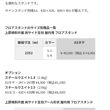
る便利なスタンドです。
サインスタンド同様A3、420×420、600×450 が最大です。
フロアスタンドのサイズ別商品一覧
上部傾斜片面 両サイド支柱 屋内用 フロアスタンド
面板寸法（㎜）
カラー
A3タテ
S-C
2352
￥49,500（税込￥54,450）
￥4
S-K
オプション
スチールウエイト1.8
（1.8㎏）
A3タテ・297×297用 ¥4,900（税込¥5,390）
スチールウエイト2.5
（2.5㎏）
A3ヨコ・420×420用 ¥6,300（税込¥6,930）
上部傾斜片面 両サイド支柱アール形状 屋内用 フロアスタンド