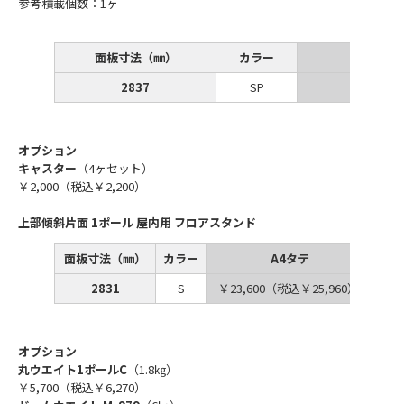
参考積載個数：1ヶ
面板寸法（㎜）
カラー
2837
SP
￥46,8
オプション
キャスター
（4ヶセット）
￥2,000（税込￥2,200）
上部傾斜片面 1ポール 屋内用 フロアスタンド
面板寸法（㎜）
カラー
A4タテ
2831
S
￥23,600（税込￥25,960）
￥2
オプション
丸ウエイト1ポールC
（1.8㎏）
￥5,700（税込￥6,270）