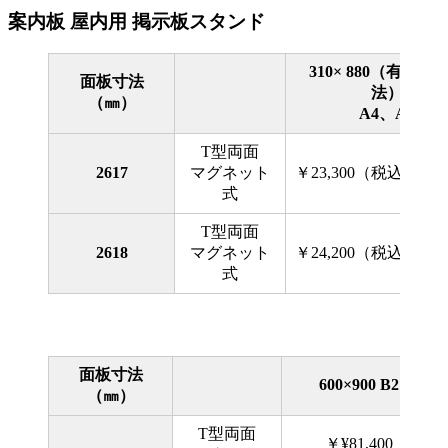
案内板 屋内用 掲示板スタンド
310× 880（有効画
面板寸法
法）
（㎜）
A4、A3
T型両面
2617
マグネット
￥23,300（税込￥25,
式
T型両面
2618
マグネット
￥24,200（税込￥26,
式
面板寸法
600×900 B2以下可
（㎜）
T型両面
￥¥81,400（税込