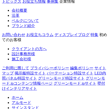
トピックス
お役立ち情報
事例集
企業情報
会社概要
沿革
ベルクについて
ブランド紹介
お問い合わせ
お役立ちコラム
ディスプレイブログ
特集
初め
てのお客様
クライアントの方へ
設計事務所様
施工会社様
ご利用に際して
プライバシーポリシー
編集ポリシー
サイト
マップ
掲示板特設サイト
パーテーション特設サイト
LED内
照パネル特設サイト
グリーンモード特設サイト
グリーンモ
ード.jpコンテンツ情報ページ
グリーンモード.jpサイト
壁付
けインテリアサイト
ホーム
アルモード
サインスタンド