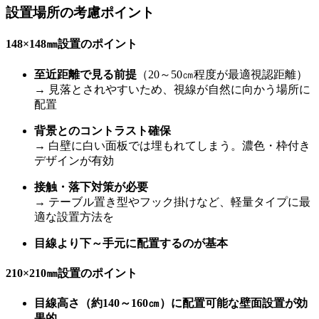
設置場所の考慮ポイント
148×148
㎜
設置のポイント
至近距離で見る前提
（20～50㎝程度が最適視認距離）
→ 見落とされやすいため、視線が自然に向かう場所に
配置
背景とのコントラスト確保
→ 白壁に白い面板では埋もれてしまう。濃色・枠付き
デザインが有効
接触・落下対策が必要
→ テーブル置き型やフック掛けなど、軽量タイプに最
適な設置方法を
目線より下～手元に配置するのが基本
210×210
㎜
設置のポイント
目線高さ（約140～160㎝）に配置可能な壁面設置が効
果的