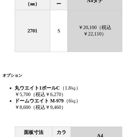
A4タテ
（㎜）
ー
￥20,100（税込
￥
2701
S
￥22,110）
オプション
丸ウエイト1ポールC
（1.8㎏）
￥5,700（税込￥6,270）
ドームウエイト
M-979
（6㎏）
￥8,600（税込￥9,460）
面板寸法
カラ
A4