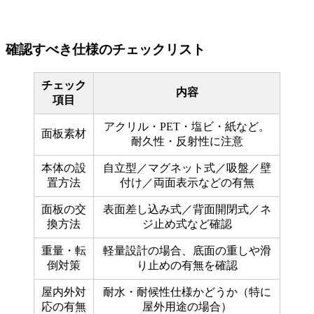
確認すべき仕様のチェックリスト
チェック
内容
項目
アクリル・PET・塩ビ・紙など。
面板素材
耐久性・反射性に注意
本体の設
自立型／マグネット式／吸盤／壁
置方法
付け／両面表示などの有無
面板の交
表面差し込み式／背面開閉式／ネ
換方法
ジ止め式など確認
重量・転
軽量設計の場合、底面の重しや滑
倒対策
り止めの有無を確認
屋内外対
耐水・耐候性仕様かどうか（特に
応の有無
屋外用途の場合）