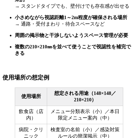
→ スタンドタイプでも、壁付けでも存在感が出せる
小さめながら視認距離1～2m程度が確保される場所
→ 通路・受付まわり・待合スペースなど
周囲の掲示物と干渉しないようスペース管理が必要
複数の210×210㎜を並べて使うことで視認性を補完で
きる
使用場所の想定例
想定される用途（148×148／
使用場所
210×210）
飲食店（店
メニュー分類表示（小）／本日
内）
限定メニュー案内（中）
病院・クリ
検査室の名前（小）／感染対策
ニック
ルールの簡潔掲示（中）