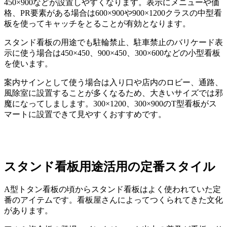
450×900などが設置しやすくなります。表示にメニューや価
格、PR要素がある場合は600×900や900×1200クラスの中型看
板を使ってキャッチをとることが有効となります。
スタンド看板の用途でも駐輪禁止、駐車禁止のバリケード表
示に使う場合は450×450、900×450、300×600などの小型看板
を使います。
案内サインとして使う場合は入り口や店内のロビー、通路、
風除室に設置することが多くなるため、大きいサイズでは邪
魔になってしまします。300×1200、300×900のT型看板がス
マートに設置できて見やすくおすすめです。
スタンド看板用途活用の定番スタイル
A型トタン看板の頃からスタンド看板はよく使われていた定
番のアイテムです。看板屋さんによってつくられてきた文化
があります。