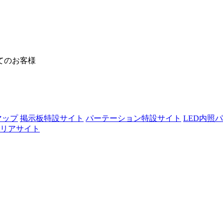
てのお客様
マップ
掲示板特設サイト
パーテーション特設サイト
LED内照
リアサイト