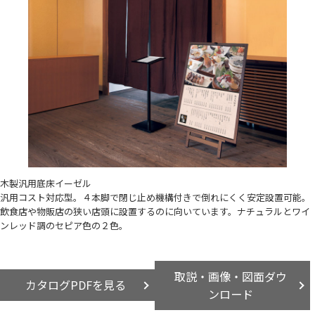
木製汎用底床イーゼル
汎用コスト対応型。４本脚で閉じ止め機構付きで倒れにくく安定設置可能。
飲食店や物販店の狭い店頭に設置するのに向いています。ナチュラルとワイ
ンレッド調のセピア色の２色。
取説・画像・図面ダウ
カタログPDFを見る
ンロード