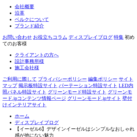
会社概要
沿革
ベルクについて
ブランド紹介
お問い合わせ
お役立ちコラム
ディスプレイブログ
特集
初め
てのお客様
クライアントの方へ
設計事務所様
施工会社様
ご利用に際して
プライバシーポリシー
編集ポリシー
サイト
マップ
掲示板特設サイト
パーテーション特設サイト
LED内
照パネル特設サイト
グリーンモード特設サイト
グリーンモ
ード.jpコンテンツ情報ページ
グリーンモード.jpサイト
壁付
けインテリアサイト
ホーム
ディスプレイブログ
【イーゼル6】デザインイーゼルはシンプルなおしゃれ
感が他にない魅力