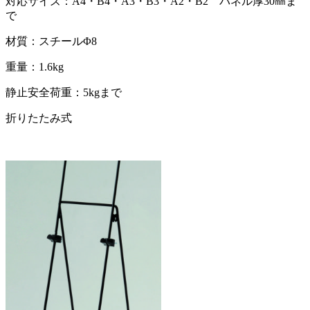
対応サイズ：A4・B4・A3・B3・A2・B2 パネル厚30㎜ま
で
材質：スチールΦ8
重量：1.6kg
静止安全荷重：5kgまで
折りたたみ式