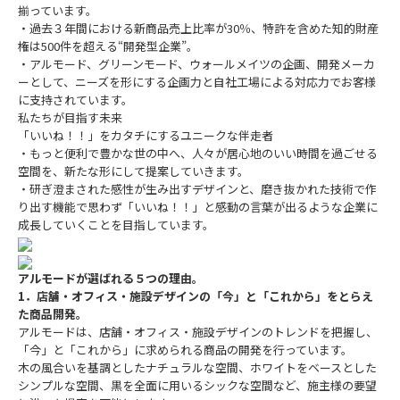
揃っています。
・過去３年間における新商品売上比率が30％、特許を含めた知的財産
権は500件を超える“開発型企業”。
・アルモード、グリーンモード、ウォールメイツの企画、開発メーカ
ーとして、ニーズを形にする企画力と自社工場による対応力でお客様
に支持されています。
私たちが目指す未来
「いいね！！」をカタチにするユニークな伴走者
・もっと便利で豊かな世の中へ、人々が居心地のいい時間を過ごせる
空間を、新たな形にして提案していきます。
・研ぎ澄まされた感性が生み出すデザインと、磨き抜かれた技術で作
り出す機能で思わず「いいね！！」と感動の言葉が出るような企業に
成長していくことを目指しています。
アルモードが選ばれる５つの理由。
1．店舗・オフィス・施設デザインの「今」と「これから」をとらえ
た商品開発。
アルモードは、店舗・オフィス・施設デザインのトレンドを把握し、
「今」と「これから」に求められる商品の開発を行っています。
木の風合いを基調としたナチュラルな空間、ホワイトをベースとした
シンプルな空間、黒を全面に用いるシックな空間など、施主様の要望