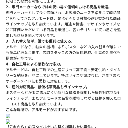
に沿った提案を可能にします。
2．専門メーカーならではの使い易く信頼のおける商品を厳選。
専門メーカーとして長く信頼され、お客様のニーズを踏まえて商品開
発を行ってきたアルモードは、およそ４００種類の選び抜かれた商品
ラインナップを取り揃えています。用途や機能、デザインやサイズな
どご評価いただいている商品を厳選し、各カテゴリーに使い易さを追
求した商品を揃えております。
3．入れ替え簡単、誰でも便利に使える。
アルモードなら、独自の機構によりポスターなどの入れ替えが誰にで
も簡単に行なえます。店舗スタッフの方の負担軽減、仕事の効率化も
提案が可能です。
4．自社工場による柔軟な対応力。
アルモードは、自社工場での生産によって高品質・安定供給・タイム
リーな納品を可能にしています。特注サイズや塗装など、さまざまな
オーダーメイドにも柔軟に対応します。
5．屋外対応商品、低価格帯商品もラインナップ。
ポスターなどが雨に濡れにくい特別な機構を採用した屋外対応商品も
ラインナップ。またアルモードの品質を維持しながら価格を抑えたロ
ーコスト商品も取り揃えています。
こんな場所で、アルモードがおすすめです。
「これから」のスタイルをいち早く提案したい案件に。