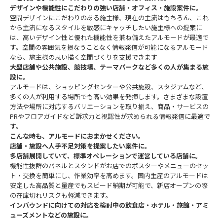
デザインや機能性にこだわりの強い店舗・オフィス・施設案件に。
空間デザインにこだわりのある施主様、現在の主流はもちろん、これ
から主流になるスタイルを敏感にキャッチしたい施主様への提案に
は、高いデザイン性と優れた機能性を兼ね備えたアルモードが最適で
す。空間の雰囲気を損なうことなく情報発信が可能になるアルモード
なら、施主様の思い描く空間づくりを支援できます
大型店舗や公共施設、競技場、テーマパークなど多くの人が集まる施
設に。
アルモードは、ショッピングセンターや公共施設、スタジアムなど、
多くの人が利用する場所でも高い効果を発揮します。さまざまな設置
方法や場所に対応するバリエーションを取り揃え、商品・サービスの
PRやフロアガイドなど訴求力と視認性が求められる情報発信に最適で
す。
こんな時も、アルモードにおまかせください。
店舗・施設へ人手不足対策を提案したい案件に。
多店舗展開していて、標準オペレーションで運営している店舗に。
機能性抜群のパネルとスタンドがお店でのポスターやメニューのセッ
ト・交換を簡単にし、作業効率を高めます。国内生産のアルモードは
安定した高品質と量産でもスピード納期が可能で、新店オープンの際
の在庫切れリスクも軽減できます。
インバウンドに向けての対応を検討中の飲食店・ホテル・旅館・アミ
ューズメントなどの施設に。