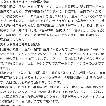
スタンド看板とは？その特徴と役割
設置が簡単、移動も自在な案内サイン スタンド看板は、壁に固定せず自立
設置できるため、店舗や施設の好きな場所に手軽に置ける案内アイテムで
す。移動も簡単で、日々の運用にも適しています。 屋内外で使える多彩なタ
イプ 屋外対応のものが中心ですが、仕上げがキレイで案内サインとして使
える屋内外用モデルなど、設置場所に応じた選択が可能です。 販促・案内・
誘導など多目的に活用可能 商品のPR、案内サイン、誘導表示、注意喚起な
ど、多彩な用途に対応。視認性が高く、利用者への情報伝達に最適です。
詳細はこちらから
スタンド看板の種類と選び方
使用場所で選ぶ（屋外／屋内）屋外には防水対応（アルム複合板に直接イン
クジェット出力やカッティングシートを貼りこんで使用するタイプです。屋
外仕様のラミネート加工してお使いください。屋内には大きすぎないサイズ
で、邪魔にならず、仕上げがシンプルでスマートなデザインのものがおすす
めです。
形状で選ぶ（A型／T型／L型）最も一般的なA型タイプは視認性が高く、両面
表示可能なものもあります。スペースが限られる場所や屋内にはT型も有効で
す。入口には片面傾斜のL型が向いています。
機能で選ぶ（折りたたみ仕様/両面仕様／キャスター付き）A形看板は折りた
たみ式です。組み立て不要で設置も簡単です（面板製作にはフレームをはず
して面板を取り出す作業が必要となります。移動が楽なキャスターオプショ
ン対応品など、使い勝手に応じて選べます。
詳細はこちらから