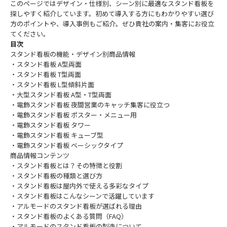
このページではデザイン・仕様別、シーン別に最適なスタンド看板を
探しやすく紹介しています。初めて導入する方にもわかりやすい選び
方のポイントや、導入事例もご紹介。ぜひ貴社の案内・集客にお役立
てください。
目次
スタンド看板の機能・デザイン別商品情報
・スタンド看板 A型両面
・スタンド看板 T型両面
・スタンド看板 L型傾斜片面
・大型スタンド看板 A型・T型両面
・電飾スタンド看板 夜間営業のキャッチ集客に役立つ
・電飾スタンド看板 ポスター・メニュー用
・電飾スタンド看板 タワー
・電飾スタンド看板 キューブ型
・電飾スタンド看板 ベーシックタイプ
商品情報コンテンツ
・スタンド看板とは？その特徴と役割
・スタンド看板の種類と選び方
・スタンド看板は屋内外で使える多彩なタイプ
・スタンド看板はこんなシーンで活躍しています
・アルモードのスタンド看板が選ばれる理由
・スタンド看板のよくある質問（FAQ）
・アルモードのスタンド看板の製造について