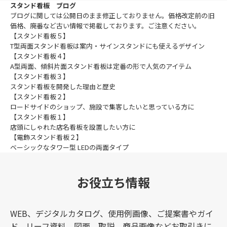
スタンド看板 ブログ
ブログに関しては公開日のまま修正しておりません。価格改定前の旧
価格、廃番など古い情報で掲載しております。ご注意ください。
【スタンド看板５】
T型両面スタンド看板は案内・サインスタンドにも使えるデザイン
【スタンド看板４】
A型両面、傾斜片面スタンド看板は定番の形で人気のアイテム
【スタンド看板３】
スタンド看板を開発した理由と歴史
【スタンド看板２】
ロードサイドのショップ、施設で集客したいと思っている方に
【スタンド看板１】
店頭にしゃれた店名看板を設置したい方に
【電飾スタンド看板２】
ベーシックなタワー型 LEDの両面タイプ
お役立ち情報
WEB、デジタルカタログ、使用例画像、ご提案書やガイ
ド、リーフ資料、図面、取説、商品画像などお取引きに