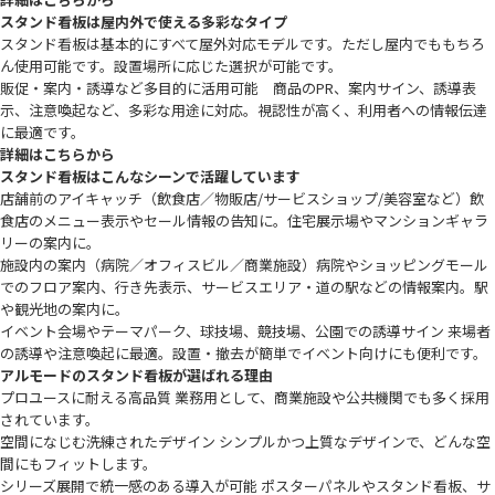
スタンド看板は屋内外で使える多彩なタイプ
スタンド看板は基本的にすべて屋外対応モデルです。ただし屋内でももちろ
ん使用可能です。設置場所に応じた選択が可能です。
販促・案内・誘導など多目的に活用可能 商品のPR、案内サイン、誘導表
示、注意喚起など、多彩な用途に対応。視認性が高く、利用者への情報伝達
に最適です。
詳細はこちらから
スタンド看板はこんなシーンで活躍しています
店舗前のアイキャッチ（飲食店／物販店/サービスショップ/美容室など）飲
食店のメニュー表示やセール情報の告知に。住宅展示場やマンションギャラ
リーの案内に。
施設内の案内（病院／オフィスビル／商業施設）病院やショッピングモール
でのフロア案内、行き先表示、サービスエリア・道の駅などの情報案内。駅
や観光地の案内に。
イベント会場やテーマパーク、球技場、競技場、公園での誘導サイン 来場者
の誘導や注意喚起に最適。設置・撤去が簡単でイベント向けにも便利です。
アルモードのスタンド看板が選ばれる理由
プロユースに耐える高品質 業務用として、商業施設や公共機関でも多く採用
されています。
空間になじむ洗練されたデザイン シンプルかつ上質なデザインで、どんな空
間にもフィットします。
シリーズ展開で統一感のある導入が可能 ポスターパネルやスタンド看板、サ