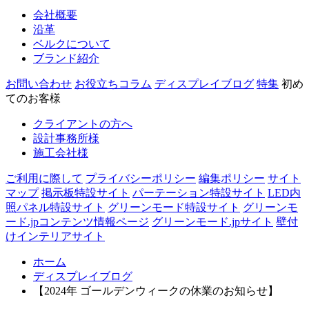
会社概要
沿革
ベルクについて
ブランド紹介
お問い合わせ
お役立ちコラム
ディスプレイブログ
特集
初め
てのお客様
クライアントの方へ
設計事務所様
施工会社様
ご利用に際して
プライバシーポリシー
編集ポリシー
サイト
マップ
掲示板特設サイト
パーテーション特設サイト
LED内
照パネル特設サイト
グリーンモード特設サイト
グリーンモ
ード.jpコンテンツ情報ページ
グリーンモード.jpサイト
壁付
けインテリアサイト
ホーム
ディスプレイブログ
【2024年 ゴールデンウィークの休業のお知らせ】