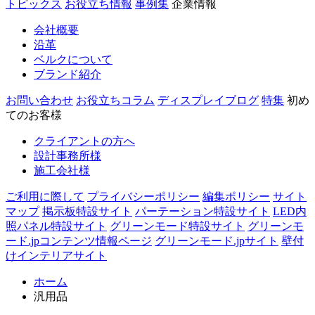
トピックス
お役立ち情報
事例集
企業情報
会社概要
沿革
ベルクについて
ブランド紹介
お問い合わせ
お役立ちコラム
ディスプレイブログ
特集
初め
てのお客様
クライアントの方へ
設計事務所様
施工会社様
ご利用に際して
プライバシーポリシー
編集ポリシー
サイト
マップ
掲示板特設サイト
パーテーション特設サイト
LED内
照パネル特設サイト
グリーンモード特設サイト
グリーンモ
ード.jpコンテンツ情報ページ
グリーンモード.jpサイト
壁付
けインテリアサイト
ホーム
汎用品