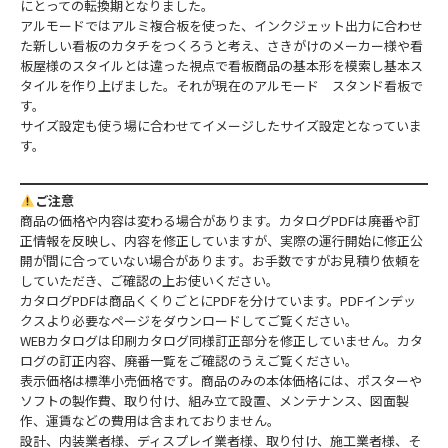
にとっての転換期となりました。
アルモードではアルミ複合板を使った、インクジェット出力に合わせ
た新しい看板のカタチをつくろうと考え、さきがけのメーカー様や看
板屋様のスタイルとは違った視点で看板商品の基本形を模索し基本ス
タイルを作り上げました。それが現在のアルモード スタンド看板で
す。
サイズ設定も使う場に合わせてイメージしたサイズ設定となっていま
す。
ご注意
商品の価格や内容は変わる場合があります。カタログPDFは廃番や訂
正情報を反映し、内容を修正していますが、実際の運行開始に修正公
開が間に合っていない場合があります。お手数ですがお見積り依頼を
していただき、ご確認の上お使いください。
カタログPDFは商品くくりごとにPDFを分けています。PDFインデッ
クスより必要なページをダウンロードしてご覧ください。
WEBカタログは印刷カタログ同様訂正部分を修正していません。カタ
ログの訂正内容、廃番一覧をご確認のうえご覧ください。
表示価格は標準小売価格です。商品のみの本体価格には、ポスターや
ソフトの製作費、取り付け、組み立て設置、メンテナンス、図面製
作、運賃などの費用は含まれておりません。
設計、内装業者様、ディスプレイ業者様、取り付け、施工業者様、そ