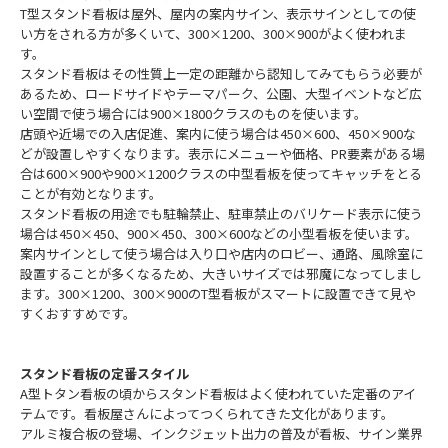
T型スタンド看板は屋外、屋内の案内サイン、表示サインとしての使
い方をされる方が多くいて、300×1200、300×900がよく使われま
す。
スタンド看板はその性質上一定の距離から認知してみてもらう必要が
あるため、ロードサイドやテーマパーク、公園、大型イベントなど広
い空間で使う場合には900×1800クラスのものを使います。
店頭や近場での入店促進、案内に使う場合は450×600、450×900な
どが設置しやすくなります。表示にメニューや価格、PR要素がある場
合は600×900や900×1200クラスの中型看板を使ってキャッチをとる
ことが有効となります。
スタンド看板の用途でも駐輪禁止、駐車禁止のバリケード表示に使う
場合は450×450、900×450、300×600などの小型看板を使います。
案内サインとして使う場合は入り口や店内のロビー、通路、風除室に
設置することが多くなるため、大きいサイズでは邪魔になってしまし
ます。300×1200、300×900のT型看板がスマートに設置できて見や
すくおすすめです。
スタンド看板の定番スタイル
A型トタン看板の頃からスタンド看板はよく使われていた定番のアイ
テムです。看板屋さんによってつくられてきた文化があります。
アルミ複合板の登場、インクジェット出力の普及が看板、サイン業界