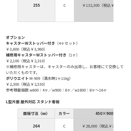
255
C
￥132,300（税込￥145,530
オプション
キャスターWストッパー付き
（4ヶセット）
￥3,600（税込￥3,960）
補修用キャスターWストッパー付き
（1ヶ）
￥2,100（税込￥2,310）
※補修用キャスターは、キャスターのみ出荷し、お客様にて交換して
いただくものです。
ポリウエイト
M-909（満水時1ヶ11㎏）
￥2,300（税込￥2,530）
参考積載個数 w600：4ヶ／w900：8ヶ／w1800：8ヶ～16ヶ
L型片面 屋外対応 スタンド看板
面板寸法（㎜）
カラー
450×900
264
C
￥28,000（税込￥30,800）