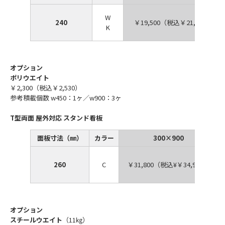
W
240
￥19,500（税込￥21,450）
K
オプション
ポリウエイト
￥2,300（税込￥2,530）
参考積載個数 w450：1ヶ／w900：3ヶ
T型両面 屋外対応 スタンド看板
面板寸法（㎜）
カラー
300×900
260
C
￥31,800（税込¥￥34,980）
オプション
スチールウエイト
（11㎏）