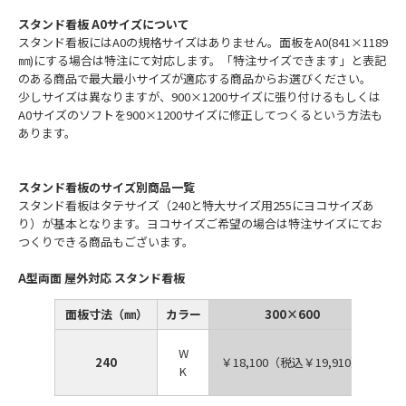
スタンド看板 A0サイズについて
スタンド看板にはA0の規格サイズはありません。面板をA0(841×1189
㎜)にする場合は特注にて対応します。「特注サイズできます」と表記
のある商品で最大最小サイズが適応する商品からお選びください。
少しサイズは異なりますが、900×1200サイズに張り付けるもしくは
A0サイズのソフトを900×1200サイズに修正してつくるという方法も
あります。
スタンド看板のサイズ別商品一覧
スタンド看板はタテサイズ（240と特大サイズ用255にヨコサイズあ
り）が基本となります。ヨコサイズご希望の場合は特注サイズにてお
つくりできる商品もございます。
A型両面 屋外対応 スタンド看板
面板寸法（㎜）
カラー
300×600
W
240
￥18,100（税込￥19,910）
￥2
K