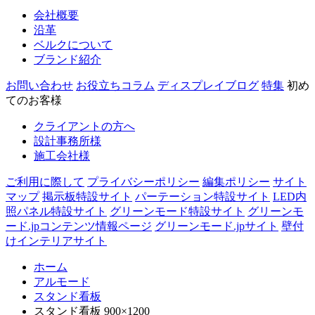
会社概要
沿革
ベルクについて
ブランド紹介
お問い合わせ
お役立ちコラム
ディスプレイブログ
特集
初め
てのお客様
クライアントの方へ
設計事務所様
施工会社様
ご利用に際して
プライバシーポリシー
編集ポリシー
サイト
マップ
掲示板特設サイト
パーテーション特設サイト
LED内
照パネル特設サイト
グリーンモード特設サイト
グリーンモ
ード.jpコンテンツ情報ページ
グリーンモード.jpサイト
壁付
けインテリアサイト
ホーム
アルモード
スタンド看板
スタンド看板 900×1200