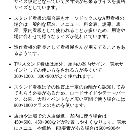
サイズ設定となっていて尺寸法から来るサイズを規格
サイズとしています。
スタンド看板の場合最もオーソドックスなA型看板の
場合は一般的な店名、メニュー、料金表、誘導、表
示、案内看板として使われることが多いため、用途や
場に合わせて様々なサイズが使われています。
造作看板の延長として看板屋さんが用立てることもあ
るようです。
T型スタンド看板は屋外、屋内の案内サイン、表示サ
インとしての使い方をされる方が多くいて、
300×1200、300×900がよく使われます。
スタンド看板はその性質上一定の距離から認知してみ
てもらう必要があるため、ロードサイドやテーマパー
ク、公園、大型イベントなど広い空間で使う場合には
900×1800クラスのものを使います。
店頭や近場での入店促進、案内に使う場合は
450×600、450×900などが設置しやすくなります。表示
にメニューや価格、PR要素がある場合は600×900や