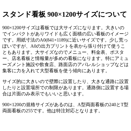
スタンド看板 900×1200サイズについて
900×1200サイズは看板では大サイズになります。大きいの
でインパクトがありワイドも広く面積の広い看板のイメージ
です。用紙寸法のA0(841×1189)に近いサイズです。少し荒っ
ぽいですが、A0の出力プリントを表から張り付けて使うこ
ともあります。大サイズなのでメニュー、料金表、ポスタ
ー、店名看板と情報量が多めの看板になります。特にアミュ
ーズメント施設や飲食店、路面店のアパレルショップなどは
集客に力を入れて大型看板を使う傾向にあります。
サイズ的に大きいので壁際に設置したり、大きな通路に設置
したりと設置場所での制限があります。通路側に設置する場
合は片面のみ表示でもいいと思います。
900×1200の規格サイズがあるのは、A型両面看板の240とT型
両面看板の255です。他は特注対応となります。