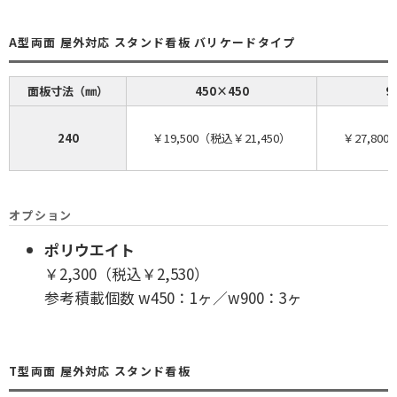
A型両面 屋外対応 スタンド看板 バリケードタイプ
面板寸法（㎜）
450×450
9
240
￥19,500（税込￥21,450）
￥27,800
オプション
ポリウエイト
￥2,300（税込￥2,530）
参考積載個数 w450：1ヶ／w900：3ヶ
T型両面 屋外対応 スタンド看板