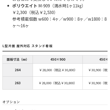
ポリウエイト
M-909（満水時1ヶ11㎏）
￥2,300（税込￥2,530）
参考積載個数 w600：4ヶ／w900：8ヶ／w1800：8
ヶ～16ヶ
L型片面 屋外対応 スタンド看板
面板寸法（㎜）
450×900
450×1
264
￥28,000（税込￥30,800）
￥30,900（税込
263
￥28,000（税込￥30,800）
￥30,900（税込
オプション