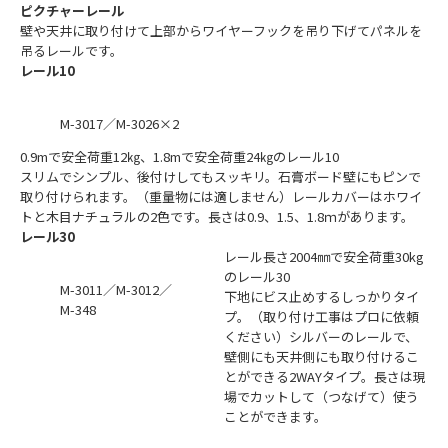
ピクチャーレール
壁や天井に取り付けて上部からワイヤーフックを吊り下げてパネルを
吊るレールです。
レール10
M-3017／M-3026×2
0.9mで安全荷重12㎏、1.8mで安全荷重24㎏のレール10
スリムでシンプル、後付けしてもスッキリ。石膏ボード壁にもピンで
取り付けられます。（重量物には適しません）レールカバーはホワイ
トと木目ナチュラルの2色です。長さは0.9、1.5、1.8ｍがあります。
レール30
レール長さ2004㎜で安全荷重30kg
のレール30
M-3011／M-3012／
下地にビス止めするしっかりタイ
M-348
プ。（取り付け工事はプロに依頼
ください）シルバーのレールで、
壁側にも天井側にも取り付けるこ
とができる2WAYタイプ。長さは現
場でカットして（つなげて）使う
ことができます。