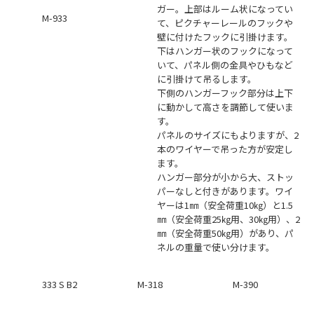
ガー。上部はルーム状になってい
M-933
て、ピクチャーレールのフックや
壁に付けたフックに引掛けます。
下はハンガー状のフックになって
いて、パネル側の金具やひもなど
に引掛けて吊るします。
下側のハンガーフック部分は上下
に動かして高さを調節して使いま
す。
パネルのサイズにもよりますが、2
本のワイヤーで吊った方が安定し
ます。
ハンガー部分が小から大、ストッ
パーなしと付きがあります。ワイ
ヤーは1㎜（安全荷重10㎏）と1.5
㎜（安全荷重25㎏用、30㎏用）、2
㎜（安全荷重50㎏用）があり、パ
ネルの重量で使い分けます。
333 S B2
M-318
M-390