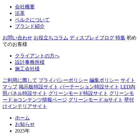
会社概要
沿革
ベルクについて
ブランド紹介
お問い合わせ
お役立ちコラム
ディスプレイブログ
特集
初め
てのお客様
クライアントの方へ
設計事務所様
施工会社様
ご利用に際して
プライバシーポリシー
編集ポリシー
サイト
マップ
掲示板特設サイト
パーテーション特設サイト
LED内
照パネル特設サイト
グリーンモード特設サイト
グリーンモ
ード.jpコンテンツ情報ページ
グリーンモード.jpサイト
壁付
けインテリアサイト
ホーム
お知らせ
2025年