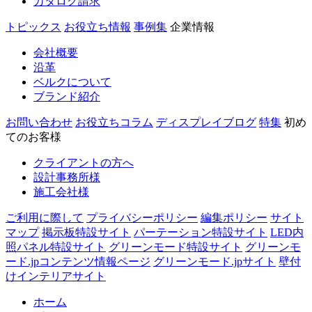
カタログ請求
トピックス
お役立ち情報
事例集
企業情報
会社概要
沿革
ベルクについて
ブランド紹介
お問い合わせ
お役立ちコラム
ディスプレイブログ
特集
初め
てのお客様
クライアントの方へ
設計事務所様
施工会社様
ご利用に際して
プライバシーポリシー
編集ポリシー
サイト
マップ
掲示板特設サイト
パーテーション特設サイト
LED内
照パネル特設サイト
グリーンモード特設サイト
グリーンモ
ード.jpコンテンツ情報ページ
グリーンモード.jpサイト
壁付
けインテリアサイト
ホーム