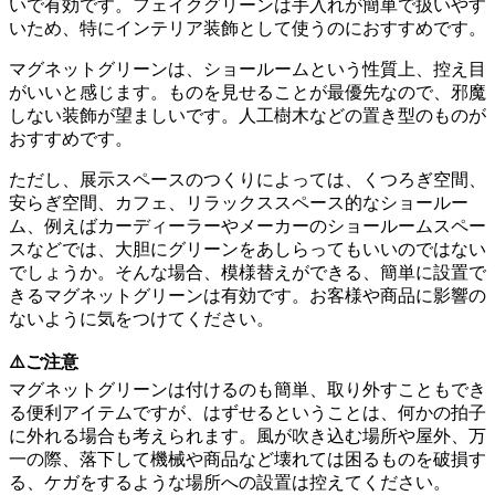
いで有効です。フェイクグリーンは手入れが簡単で扱いやす
いため、特にインテリア装飾として使うのにおすすめです。
マグネットグリーンは、ショールームという性質上、控え目
がいいと感じます。ものを見せることが最優先なので、邪魔
しない装飾が望ましいです。人工樹木などの置き型のものが
おすすめです。
ただし、展示スペースのつくりによっては、くつろぎ空間、
安らぎ空間、カフェ、リラックススペース的なショールー
ム、例えばカーディーラーやメーカーのショールームスペー
スなどでは、大胆にグリーンをあしらってもいいのではない
でしょうか。そんな場合、模様替えができる、簡単に設置で
きるマグネットグリーンは有効です。お客様や商品に影響の
ないように気をつけてください。
⚠️ご注意
マグネットグリーンは付けるのも簡単、取り外すこともでき
る便利アイテムですが、はずせるということは、何かの拍子
に外れる場合も考えられます。風が吹き込む場所や屋外、万
一の際、落下して機械や商品など壊れては困るものを破損す
る、ケガをするような場所への設置は控えてください。