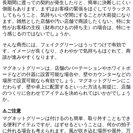
長期間に渡っての契約が発生したりと、簡単に決断しにくい
側面もあります。まずはお客様の緊張をほぐしてリラックス
してもらうこと、気持ちいい空間にすることが大前提になり
ます。雑然とした店舗や汚い店舗で商談したくない、特に女
性がお客様の主役（財布のひもの持ち主）の場合は、特にそ
う感じるのではないでしょうか。
そんな商売には、フェイクグリーンはうってつけで有効で
す。イメージが良くなり、さわやかで気持ちもほぐれて、商
談が進みやすくなります。
マグネットグリーンは、店舗のパーテーションやホワイトボ
ードなどの什器に設置可能な場合や、壁やカウンターなどの
場所で設置可能なら有効でしょう。マグネットグリーンにこ
だわらず、壁や卓上に配置するといった方法も前提に、店舗
のつくりに合わせてアイテムを決められてはいかがでしょう
か。
⚠️ご注意
マグネットグリーンは付けるのも簡単、取り外すこともでき
る便利アイテムですが、はずせるということは、何かの拍子
に外れる場合も考えられます。風が吹き込む場所や屋外、万