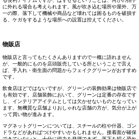
る便利アイテムですが、はずせるということは、何かの拍子
に外れる場合も考えられます。風が吹き込む場所や屋外、万
一の際、落下して機械や商品など壊れては困るものを破損す
る、ケガをするような場所への設置は控えてください。
物販店
物販店と言ってもたくさんありますので一概に語れません
が、一般的にものを店頭販売している所ということで言え
ば、手入れ・衛生面の問題からフェイクグリーンがおすすめ
です。
飲食店ほどではないですが、グリーンの装飾効果は物販店で
も有効です。店舗装飾において、グリーンは定番の存在です
し、インテリアアイテムとしては欠かせないものとなってい
ます。無機質な店舗よりおしゃれな店舗の方が、気分が上が
って買い物が進みます。
マグネットグリーンについては、スチールの柱や什器、ゴン
ドラなどがあればつけやすいかもしれません。接着面が確保
できていないと、十分に磁力を発揮できず、落下を招く恐れ