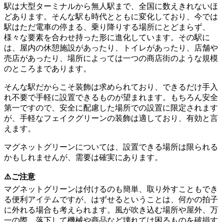
駅は大型ターミナルから無人駅まで、全国に数えきれないほ
どあります。そんな駅も時代とともに変化しており、今では
駅はただ電車の停まる、乗り降りする場所にとどまらず、
様々な要素を合わせ持った形に進化しています。その駅に
は、屋内の休憩施設があったり、トイレがあったり、店舗や
売店があったり、場所によっては一つの商店街のような規模
のところまであります。
そんな駅だからこそ装飾は求められており、できるだけ手入
れ不要で手軽に設置できるものが望まれます。もちろん安全
第一ですので、安全に配慮した場所での設置に限定されます
が、手軽なフェイクグリーンの装飾は適しており、有効と言
えます。
マグネットグリーンについては、設置できる場所は限られる
かもしれませんが、需要は確実にあります。
⚠️ご注意
マグネットグリーンは付けるのも簡単、取り外すこともでき
る便利アイテムですが、はずせるということは、何かの拍子
に外れる場合も考えられます。風が吹き込む場所や屋外、万
一の際、落下して機械や商品など壊れては困るものを破損す