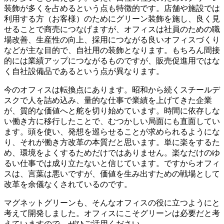
装飾が多くを占めるという点も特徴的です。店舗や施設では
利用する方（お客様）のためにグリーン装飾を施し、良く見
せることで商売につなげますが、オフィスは社員のための職
場改善、生産性の向上、採用につながる良いオフィスづくり
などが主な目的で、自社用の装飾となります。もちろん間接
的には業績アップにつながるものですが、販売促進用ではな
く自社設備品であるという点が異なります。
今のオフィスは転換点にあります。昭和から続くスチールデ
スクで人を詰め込み、量的な仕事で業績を上げてきた企業
が、質的な価値へと舵を切り始めています。時間に依存しな
い働き方に移行したことで、むつかしい局面にも直面してい
ます。頭を使い、発想を巡らせることが求められるようにな
り、それが働き方改革の本質だと思います。単に楽をするた
め、環境をよくするためだけではありません。楽なだけのゆ
るい仕事では成り立たないと信じています。ですからオフィ
スは、言葉は悪いですが、価値を生み出すための戦場として
改革を余儀なくされているのです。
マグネットグリーンも、そんなオフィスの役に立つようにと
考えて開発しました。オフィスにこそグリーンは必要だと考
えていますので、ぜひご活用ください。