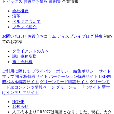
トピックス
お役立ち情報
事例集
企業情報
会社概要
沿革
ベルクについて
ブランド紹介
お問い合わせ
お役立ちコラム
ディスプレイブログ
特集
初め
てのお客様
クライアントの方へ
設計事務所様
施工会社様
ご利用に際して
プライバシーポリシー
編集ポリシー
サイト
マップ
掲示板特設サイト
パーテーション特設サイト
LED内
照パネル特設サイト
グリーンモード特設サイト
グリーンモ
ード.jpコンテンツ情報ページ
グリーンモード.jpサイト
壁付
けインテリアサイト
HOME
お知らせ
人工樹木よりGR5077は廃番となりました。現在、カタ