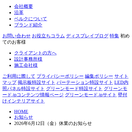
会社概要
沿革
ベルクについて
ブランド紹介
お問い合わせ
お役立ちコラム
ディスプレイブログ
特集
初め
てのお客様
クライアントの方へ
設計事務所様
施工会社様
ご利用に際して
プライバシーポリシー
編集ポリシー
サイト
マップ
掲示板特設サイト
パーテーション特設サイト
LED内
照パネル特設サイト
グリーンモード特設サイト
グリーンモ
ード.jpコンテンツ情報ページ
グリーンモード.jpサイト
壁付
けインテリアサイト
HOME
お知らせ
2026年6月12日（金）休業のお知らせ