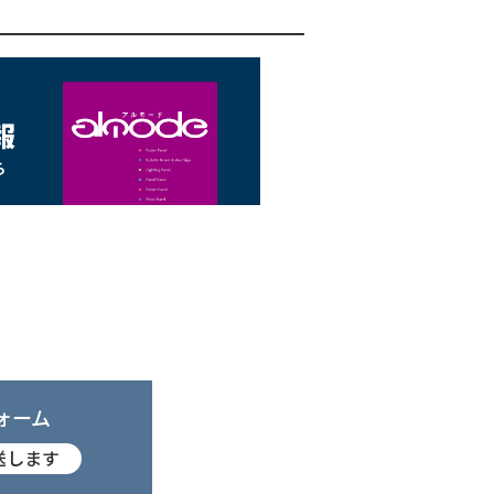
ォーム
送します