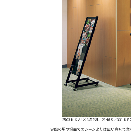
2503 K-K A4×4段2列／2146 S／331 K B2
実際の場や場面でのシーンよりは広い意味で業