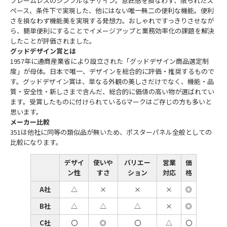
フレームレスのシンプルなデザイン。意匠感を損なわず、限られたス
ペース、条件下で実現した、他にはない唯一無二の便利な機能。便利
さを損なわず機能美を実現する発想力。おしゃれですっきりさせなが
ら、簡単便利にすることでイメージアップと業務効率化の課題を解決
したことが評価されました。
グッドデザイン賞とは
1957年に通商産業省により設立された「グッドデザイン商品選定制
度」が母体。日本で唯一、デザインを総合的に評価・推奨するもので
す。グッドデザイン賞は、単なる外観の美しさだけでなく、機能・品
質・安全性・新しさまで含んだ、総合的に価値の高い物が選ばれてい
ます。受賞したものに付けられているGマークはご存じの方も多いと
思います。
メーカー比較
351は他社に同等の類似品が無いため、ポスターパネル全般としての
比較になります。
デザイ
使いや
バリエー
営業
価
ン性
すさ
ション
対応
格
A社
△
×
×
×
◎
B社
△
△
△
×
◎
C社
〇
◎
〇
△
〇