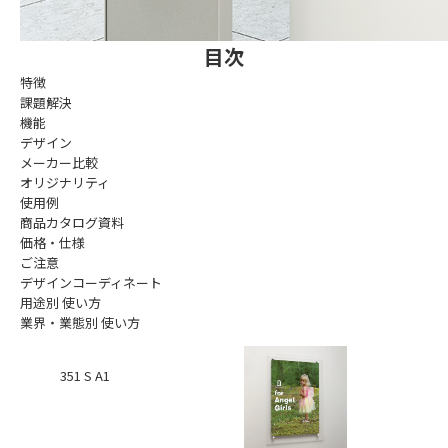
目次
特徴
課題解決
機能
デザイン
メーカー比較
オリジナリティ
使用例
商品カタログ資料
価格・仕様
ご注意
デザインコーディネート
用途別 使い方
業界・業態別 使い方
351 S A1