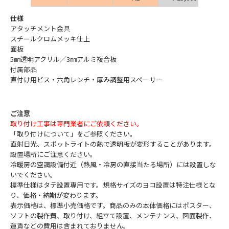
仕様
アタッチメント金具
スチールクロムメッキ仕上
面板
5㎜透明アクリル／3㎜アルミ複合板
付属部品
直付け用ビス・六角レンチ・厚み調整用スペーサー
ご注意
取り付け工事は専門業者にご依頼ください。
「
取り付けについて
」をご参照ください。
直射日光、スポットライトの熱で透明板が変形することがあります。
設置場所にご注意ください。
冷暖房の空調設備付近（熱風・冷房の直接当たる場所）には設置しな
いでください。
標準仕様はタテ設置専用です。規格サイズのヨコ設置は特注仕様とな
り、価格・納期が変わります。
表示価格は、標準小売価格です。商品のみの本体価格にはポスター、
ソフトの製作費、取り付け、組立て設置、メンテナンス、図面製作、
運賃などの費用は含まれておりません。