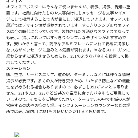
オフィス
オフィスでポスターはそんなに使いませんが、表示、掲示、告知は重
要です。社員に向けたものや来客向けにもメッセージを文字やイメー
ジにして掲示することで皆が目にし、浸透していきます。オフィスも
最近ではデザイン性が重視されています。すっきりシンプルなオフィ
スは今の時代に合っています。装飾されたお洒落なオフィスであって
も表示、掲示においてはすっきりシンプルなデザインがおすすめで
す。安いからと言って、簡単なアルミフレームにいれて安易に掲示し
ない方がメッセージに重みと本気度が現れます。単なるスローガンに
終わらせずに浸透させるためにも、351のようなパネルを設置して掲
示してください。
ステーション
駅、空港、サービスエリア、道の駅、ターミナルなどには様々な情報
掲示が必要です。多くの人が行き交うため、いたずら防止などの機能
性を求められる場合もありますので、必ずしも351がいいとは限りま
せん。331や313、333など公共的な空間に合ったパネルもご用意して
いますので、そちらをご検討ください。ターミナルの中でも係の人が
常駐する売店や切符売り場、インフォメーションカウンターなどの場
所では表示案内用に351もお使いいただけると思います。