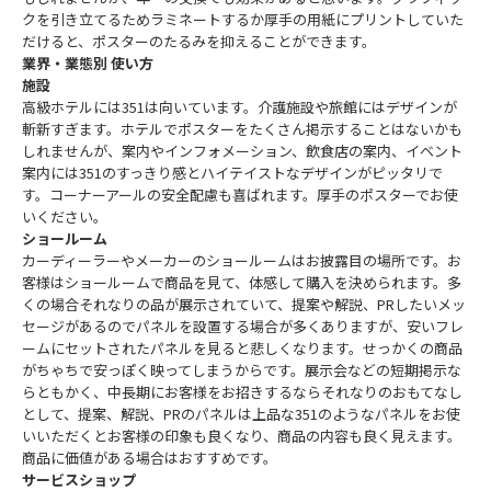
クを引き立てるためラミネートするか厚手の用紙にプリントしていた
だけると、ポスターのたるみを抑えることができます。
業界・業態別 使い方
施設
高級ホテルには351は向いています。介護施設や旅館にはデザインが
斬新すぎます。ホテルでポスターをたくさん掲示することはないかも
しれませんが、案内やインフォメーション、飲食店の案内、イベント
案内には351のすっきり感とハイテイストなデザインがピッタリで
す。コーナーアールの安全配慮も喜ばれます。厚手のポスターでお使
いください。
ショールーム
カーディーラーやメーカーのショールームはお披露目の場所です。お
客様はショールームで商品を見て、体感して購入を決められます。多
くの場合それなりの品が展示されていて、提案や解説、PRしたいメッ
セージがあるのでパネルを設置する場合が多くありますが、安いフレ
ームにセットされたパネルを見ると悲しくなります。せっかくの商品
がちゃちで安っぽく映ってしまうからです。展示会などの短期掲示な
らともかく、中長期にお客様をお招きするならそれなりのおもてなし
として、提案、解説、PRのパネルは上品な351のようなパネルをお使
いいただくとお客様の印象も良くなり、商品の内容も良く見えます。
商品に価値がある場合はおすすめです。
サービスショップ