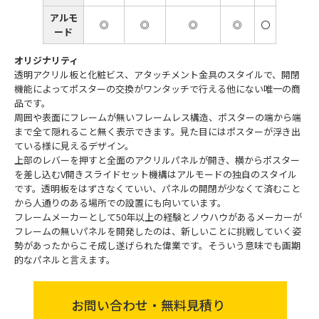
アルモ
◎
◎
◎
◎
〇
ード
オリジナリティ
透明アクリル板と化粧ビス、アタッチメント金具のスタイルで、開閉
機能によってポスターの交換がワンタッチで行える他にない唯一の商
品です。
周囲や表面にフレームが無いフレームレス構造、ポスターの端から端
まで全て隠れること無く表示できます。見た目にはポスターが浮き出
ている様に見えるデザイン。
上部のレバーを押すと全面のアクリルパネルが開き、横からポスター
を差し込むV開きスライドセット機構はアルモードの独自のスタイル
です。透明板をはずさなくていい、パネルの開閉が少なくて済むこと
から人通りのある場所での設置にも向いています。
フレームメーカーとして50年以上の経験とノウハウがあるメーカーが
フレームの無いパネルを開発したのは、新しいことに挑戦していく姿
勢があったからこそ成し遂げられた偉業です。そういう意味でも画期
的なパネルと言えます。
お問い合わせ・無料見積り