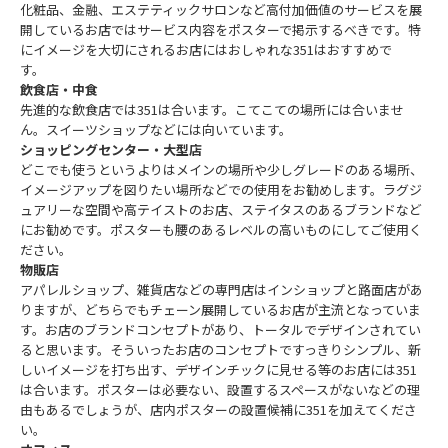
化粧品、金融、エステティックサロンなど高付加価値のサービスを展
開しているお店ではサービス内容をポスターで掲示するべきです。特
にイメージを大切にされるお店にはおしゃれな351はおすすめで
す。
飲食店・中食
先進的な飲食店では351は合います。こてこての場所には合いませ
ん。スイーツショップなどには向いています。
ショッピングセンター・大型店
どこでも使うというよりはメインの場所や少しグレードのある場所、
イメージアップを図りたい場所などでの使用をお勧めします。ラグジ
ュアリーな空間や高テイストのお店、ステイタスのあるブランドなど
にお勧めです。ポスターも腰のあるレベルの高いものにしてご使用く
ださい。
物販店
アパレルショップ、雑貨店などの専門店はインショップと路面店があ
りますが、どちらでもチェーン展開しているお店が主流となっていま
す。お店のブランドコンセプトがあり、トータルでデザインされてい
ると思います。そういったお店のコンセプトですっきりシンプル、新
しいイメージを打ち出す、デザインチックに見せる等のお店には351
は合います。ポスターは必要ない、設置するスペースがないなどの理
由もあるでしょうが、店内ポスターの設置候補に351を加えてくださ
い。