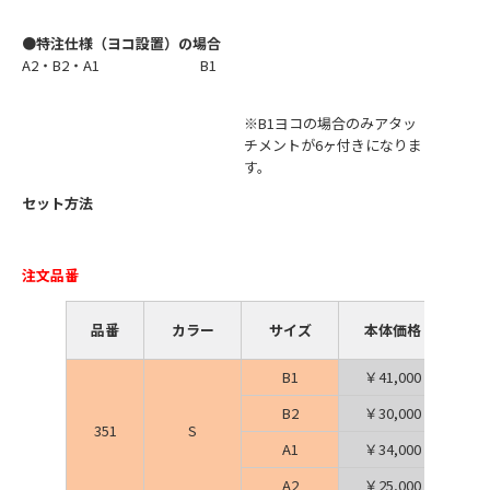
●特注仕様（ヨコ設置）の場合
A2・B2・A1
B1
※B1ヨコの場合のみアタッ
チメントが6ヶ付きになりま
す。
セット方法
注文品番
品番
カラー
サイズ
本体価格（税込価
B1
￥41,000（￥45,10
B2
￥30,000（￥33,00
351
S
A1
￥34,000（￥37,40
A2
￥25,000（￥27,50