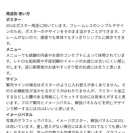
用途別 使い方
ポスター
351はポスター用途に向いています。フレームレスのシンプルデザイ
ンのため、ポスターのデザインをそのまま活かすことができます。フ
レームがないので、連接でも単体でもすっきりシンプルに掲示できま
す。
メニュー
メニューでも店舗の内装やお店のコンセプトによって採用されていま
す。レトロな昭和感や平成初期のイメージのお店には合いにくい感じ
がします。逆に新感覚のお店やすっきり型のお店には合うと思いま
す。
サイン
案内サインの場合はポスターのように入れ替えが多くありません。そ
のため機能性が活かせるかどうかはわかりませんが、ラミネート加工
するなどした腰のある用紙にしてセットする分には見栄えがすると思
います。フロア案内とイメージパネル、解説パネルなどを同じデザイ
ンで統一するには351はいいと思います。
イメージパネル
写真のグラフィックパネル、イメージポスター、解説パネルには351
は向いています。差し替えがない場合にはあえて351でなくても良いか
もしれませんが、年一の交換でも効果があると思います。グラフィッ