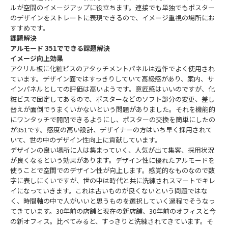
ルが空間のイメージアップに役立ちます。連接でも単独でもポスター
のデザインをストレートに表現できるので、イメージ重視の場所にお
すすめです。
課題解決
アルモード 351でできる課題解決
イメージ向上効果
アクリル板に化粧ビスのアタッチメントパネルは造作でよく使用され
ています。デザイン面ではすっきりしていて高級感があり、案内、サ
インパネルとしての評価は高いようです。意匠感はいいのですが、化
粧ビスで固定してあるので、ポスターなどのソフト部分の変更、差し
替えが面倒でうまくいかないという問題がありました。それを機能的
にワンタッチで開閉できるようにし、ポスターの交換を簡単にしたの
が351です。感度の高い設計、デザイナーの方はいち早く採用されて
いて、世の中のデザイン性向上に貢献しています。
デザインの良い場所に人は集まっていく、人気が出て集客、採用状況
が良くなるという効果があります。デザイン性に優れたアルモードを
使うことで空間でのデザイン性が向上します。感覚的なものなので数
字に表しにくいですが、世の中は時代と共に洗練されスマートでキレ
イになっていきます。これは古いものが良くないという問題ではな
く、時間軸の中で人がいいと思うものを選択していく過程でそうなっ
てきています。30年前の店舗と現在の新店舗、30年前のオフィスと今
の新オフィス。比べてみると、すっきりと洗練されてきています。そ