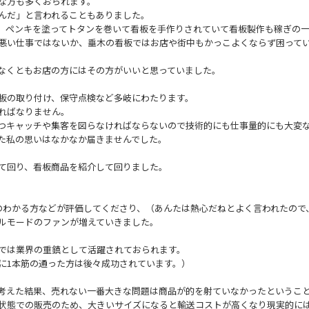
な方も多くおられます。
んだ」と言われることもありました。
、ペンキを塗ってトタンを巻いて看板を手作りされていて看板製作も稼ぎの
の悪い仕事ではないか、垂木の看板ではお店や街中もかっこよくならず困って
なくともお店の方にはその方がいいと思っていました。
板の取り付け、保守点検など多岐にわたります。
ればなりません。
つキャッチや集客を図らなければならないので技術的にも仕事量的にも大変
た私の思いはなかなか届きませんでした。
て回り、看板商品を紹介して回りました。
のわかる方などが評価してくださり、（あんたは熱心だねとよく言われたので
ルモードのファンが増えていきました。
では業界の重鎮として活躍されておられます。
に1本筋の通った方は後々成功されています。）
考えた結果、売れない一番大きな問題は商品が的を射ていなかったというこ
状態での販売のため、大きいサイズになると輸送コストが高くなり現実的に