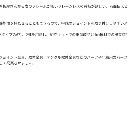
看板屋さんから表のフレームが無いフレームレスの看板が欲しい、両面使え
機能性を持たせることもできるので、中残のジョイントを取り付けしやすいよ
りタイプの671、2種を用意し、組立キットでの出荷商品と4㎜棒材での出荷
ジョイント金具、取付金具、アングル取付金具などのパーツや化粧用カバーフ
して充実させました。