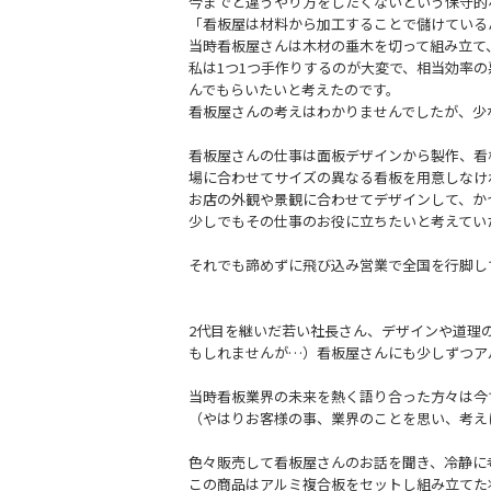
今までと違うやり方をしたくないという保守的
「看板屋は材料から加工することで儲けている
当時看板屋さんは木材の垂木を切って組み立て
私は1つ1つ手作りするのが大変で、相当効率
んでもらいたいと考えたのです。
看板屋さんの考えはわかりませんでしたが、少
看板屋さんの仕事は面板デザインから製作、看
場に合わせてサイズの異なる看板を用意しなけ
お店の外観や景観に合わせてデザインして、か
少しでもその仕事のお役に立ちたいと考えてい
それでも諦めずに飛び込み営業で全国を行脚し
2代目を継いだ若い社長さん、デザインや道理
もしれませんが…）看板屋さんにも少しずつア
当時看板業界の未来を熱く語り合った方々は今
（やはりお客様の事、業界のことを思い、考え
色々販売して看板屋さんのお話を聞き、冷静に
この商品はアルミ複合板をセットし組み立てた