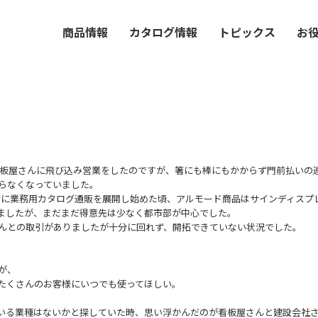
商品情報
カタログ情報
トピックス
お
、看板屋さんに飛び込み営業をしたのですが、箸にも棒にもかからず門前払いの
らなくなっていました。
し本格的に業務用カタログ通販を展開し始めた頃、アルモード商品はサインディス
ましたが、まだまだ得意先は少なく都市部が中心でした。
んとの取引がありましたが十分に回れず、開拓できていない状況でした。
が、
たくさんのお客様にいつでも使ってほしい。
いる業種はないかと探していた時、思い浮かんだのが看板屋さんと建設会社