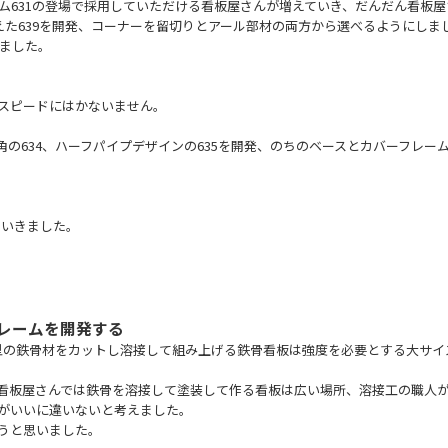
ーム631の登場で採用していただける看板屋さんが増えていき、だんだん看板
えた639を開発、コーナーを留切りとアール部材の両方から選べるようにしま
しました。
スピードにはかないません。
634、ハーフパイプデザインの635を開発、のちのベースとカバーフレーム2
めていきました。
レームを開発する
型の鉄骨材をカットし溶接して組み上げる鉄骨看板は強度を必要とする大サイ
看板屋さんでは鉄骨を溶接して塗装して作る看板は広い場所、溶接工の職人
がいいに違いないと考えました。
うと思いました。