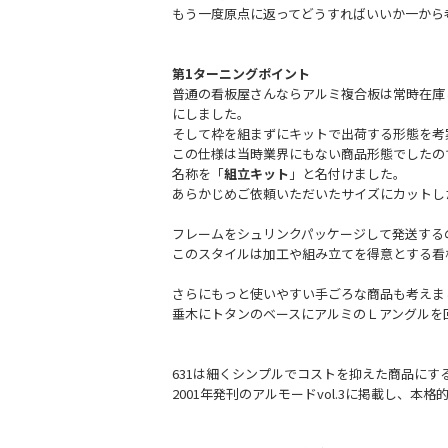
もう一度原点に返ってどうすればいいか一から
第1ターニングポイント
普通の看板屋さんならアルミ複合板は常時在庫
にしました。
そして枠を組まずにキットで出荷する形態を考
この仕様は当時業界にもない商品形態でしたの
名称を「
組立キット
」と名付けました。
あらかじめご依頼いただいたサイズにカットし
フレームをシュリンクパッケージして発送する
このスタイルは加工や組み立てを得意とする看
さらにもっと使いやすい手ごろな商品も考えま
垂木にトタンのベースにアルミのＬアングルを
＿
631は細くシンプルでコストを抑えた商品に
2001年発刊のアルモードvol.3に掲載し、本