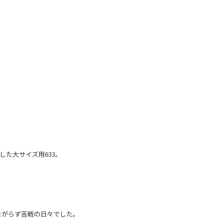
た大サイズ用633。
ながらず苦戦の日々でした。