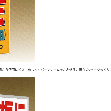
側から壁面にビス止めしてカバーフレームをかぶせる、現在の2パーツ式ビルボ