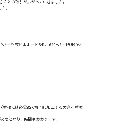
屋さんとの取引が広がっていきました。
した。
パーツ式ビルボード641、640へと引き継がれ
ズ看板には必需品で専門に加工する大きな看板
が必要となり、時間もかかります。