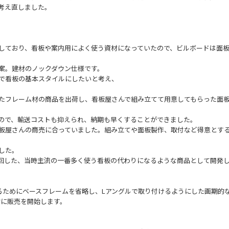
考え直しました。
しており、看板や案内用によく使う資材になっていたので、ビルボードは面
案。建材のノックダウン仕様です。
で看板の基本スタイルにしたいと考え、
たフレーム材の商品を出荷し、看板屋さんで組み立てて用意してもらった面
ので、輸送コストも抑えられ、納期も早くすることができました。
板屋さんの商売に合っていました。組み立てや面板製作、取付など得意とす
した。
回した、当時主流の一番多く使う看板の代わりになるような商品として開発
するためにベースフレームを省略し、Lアングルで取り付けるようにした画期的
格的に販売を開始します。