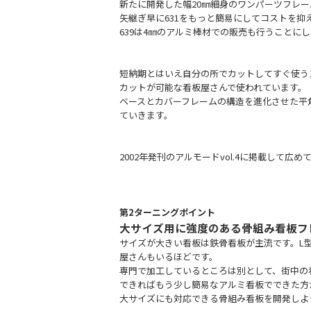
新たに開発した幅20㎜細身のワンパーツフレ
矢継ぎ早に631をもっと簡易にしてコストを抑
639は4㎜のアルミ棒材での販売も行うことに
＿
短納期とはいえ自分の所でカットしてすぐ使う
カットが可能な看板屋さんで使われています。
ベースとカバーフレームの構造を進化させた平角の
ていきます。
＿
2002年発刊のアルモードvol.4に掲載して広
第2ターニングポイント
大サイズ用に強度のある骨組み看板フ
サイズが大きい看板は鉄骨看板が主流です。L
屋さんもいるほどです。
専門で加工しているところは別として、街中の
できればもう少し簡易なアルミ看板でできた方
大サイズにも対応できる骨組み看板を開発しよ