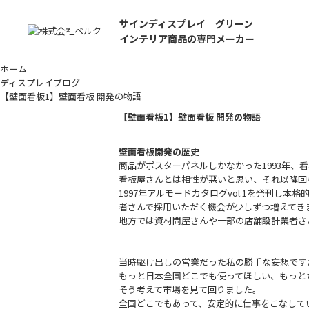
サインディスプレイ グリーン
インテリア商品の専門メーカー
ホーム
ディスプレイブログ
【壁面看板1】壁面看板 開発の物語
【壁面看板1】壁面看板 開発の物語
壁面看板開発の歴史
商品がポスターパネルしかなかった1993年
看板屋さんとは相性が悪いと思い、それ以降回
1997年アルモードカタログvol.1を発刊
者さんで採用いただく機会が少しずつ増えてき
地方では資材問屋さんや一部の店舗設計業者さ
当時駆け出しの営業だった私の勝手な妄想です
もっと日本全国どこでも使ってほしい、もっと
そう考えて市場を見て回りました。
全国どこでもあって、安定的に仕事をこなして