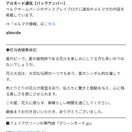
アルモード通信【バックナンバー】
ベルクホームページのディスプレイブログに過去のメルマガの内容を
掲載しています。
⇒「メルマガ情報」は
こちら
almode
◆担当者編集後記
夏のピーク。夏の風物詩である花火を楽しみにしてる方も多いのでは
ないでしょうか。
花火大会は、大切な伝統の一つでもあり、夏のシンボル的な催しで
す。
色とりどりの花火が夜空を彩り、私たちに驚きと感動を与え、心に残
る美しさを感じさせられます。
この夏、花火に限らず、素晴らしい時間を過ごしてください。
最後までお付き合いいただき、ありがとうございました。
■フェイクグリーンの専門店『グリーンモード.jp』
https://greenmode.jp/