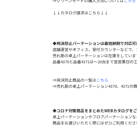
⇒グリーンモードの購入方法については
こちら
↓↓カタログ請求はこちら↓↓
◆
飛沫防止パーテーションは最短納期で対応可
店舗運営やオフィス、受付カウンターなどで、
売れ筋の卓上パーテーションは在庫をしていま
品番4370と品番4371は～20台まで翌営業日
⇒飛沫防止商品の一覧は
こちら
⇒売れ筋の卓上パーテーション4370、4371の
◆コロナ対策商品をまとめたWEBカタログを
卓上パーテーションやフロアパーテーションな
商品をお選びいただく際にはぜひご利用くださ