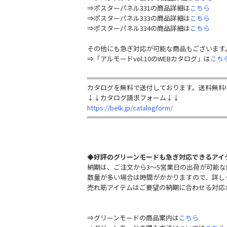
⇒ポスターパネル331の商品詳細は
こちら
⇒ポスターパネル333の商品詳細は
こちら
⇒ポスターパネル334の商品詳細は
こちら
その他にも急ぎ対応が可能な商品もございます
⇒「アルモードvol.10のWEBカタログ」は
こち
カタログを無料で送付しております。送料無料!
↓↓カタログ請求フォーム↓↓
https://belk.jp/catalogform/
◆
好評のグリーンモードも急ぎ対応できるアイ
納期は、ご注文から3～5営業日の出荷が可能
数量が多い場合は時間がかかりますので、詳し
売れ筋アイテムはご要望の納期に合わせる対応
⇒グリーンモードの商品案内は
こちら