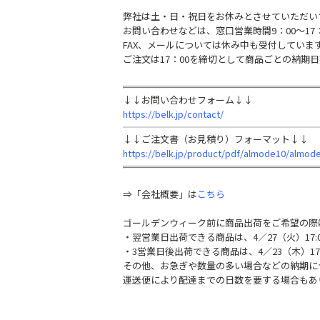
弊社は土・日・祝日をお休みとさせていただい
お問い合わせなどは、窓口営業時間9：00～17
FAX、メールについては休み中も受付していま
ご注文は17：00を締切として商品ごとの納期
↓↓お問い合わせフォーム↓↓
https://belk.jp/contact/
↓↓ご注文書（お見積り）フォーマット↓↓
https://belk.jp/product/pdf/almode10/almod
⇒「会社概要」は
こちら
ゴールデンウィーク前に商品出荷をご希望の際
・翌営業日出荷できる商品は、4／27（火）17:
・3営業日後出荷できる商品は、4／23（木）17
その他、お急ぎや数量の多い場合などの納期に
運送便により配達までの日数を要する場合もあ