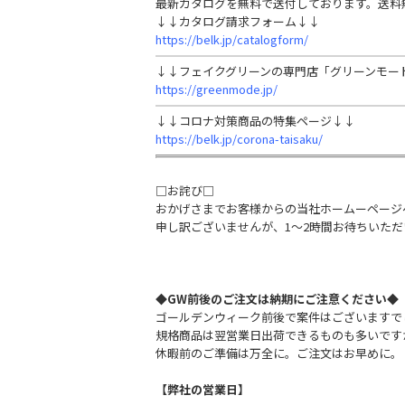
最新カタログを無料で送付しております。送料
↓↓カタログ請求フォーム↓↓
https://belk.jp/catalogform/
↓↓フェイクグリーンの専門店「グリーンモード.
https://greenmode.jp/
↓↓コロナ対策商品の特集ページ↓↓
https://belk.jp/corona-taisaku/
□お詫び□
おかげさまでお客様からの当社ホームーページ
申し訳ございませんが、1～2時間お待ちいた
◆GW前後のご注文は納期にご注意ください◆
ゴールデンウィーク前後で案件はございますで
規格商品は翌営業日出荷できるものも多いです
休暇前のご準備は万全に。ご注文はお早めに。
【弊社の営業日】