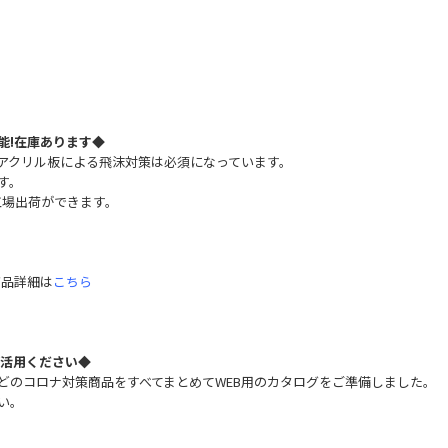
能!在庫あります
◆
アクリル板による飛沫対策は必須になっています。
す。
の工場出荷ができます。
商品詳細は
こちら
ご活用ください◆
どのコロナ対策商品をすべてまとめてWEB用のカタログをご準備しました。
い。