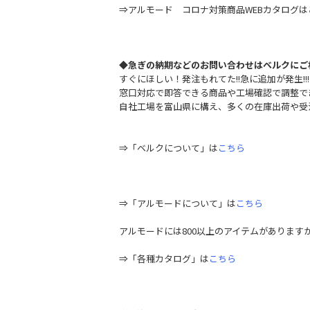
⇒アルモード コロナ対策商品WEBカタログは
◆急ぎの納期などのお問い合わせはベルクにご
すぐにほしい！発注もれてた!!急に追加が発生!!
窓口対応で即答できる商品や工場確認で調整で
自社工場を富山県に構え、多くの在庫出荷や受
⇒「ベルクについて」は
こちら
⇒「アルモードについて」は
こちら
アルモードには800以上のアイテムがありま
⇒「各種カタログ」は
こちら