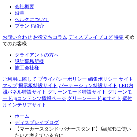
会社概要
沿革
ベルクについて
ブランド紹介
お問い合わせ
お役立ちコラム
ディスプレイブログ
特集
初め
てのお客様
クライアントの方へ
設計事務所様
施工会社様
ご利用に際して
プライバシーポリシー
編集ポリシー
サイト
マップ
掲示板特設サイト
パーテーション特設サイト
LED内
照パネル特設サイト
グリーンモード特設サイト
グリーンモ
ード.jpコンテンツ情報ページ
グリーンモード.jpサイト
壁付
けインテリアサイト
ホーム
ディスプレイブログ
【マーカースタンド･バナースタンド】店頭PRに使い
たいと考えている方に