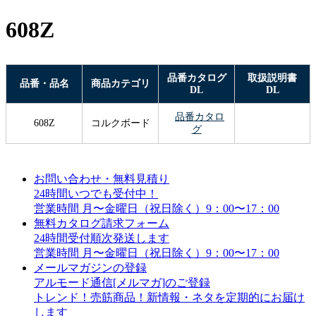
608Z
品番カタログ
取扱説明書
品番・品名
商品カテゴリ
DL
DL
品番カタロ
608Z
コルクボード
グ
お問い合わせ・無料見積り
24時間いつでも受付中！
営業時間 月〜金曜日（祝日除く）9：00〜17：00
無料カタログ請求フォーム
24時間受付順次発送します
営業時間 月〜金曜日（祝日除く）9：00〜17：00
メールマガジンの登録
アルモード通信[メルマガ]のご登録
トレンド！売筋商品！新情報・ネタを定期的にお届け
します