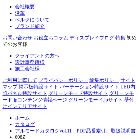
会社概要
沿革
ベルクについて
ブランド紹介
お問い合わせ
お役立ちコラム
ディスプレイブログ
特集
初め
てのお客様
クライアントの方へ
設計事務所様
施工会社様
ご利用に際して
プライバシーポリシー
編集ポリシー
サイト
マップ
掲示板特設サイト
パーテーション特設サイト
LED内
照パネル特設サイト
グリーンモード特設サイト
グリーンモ
ード.jpコンテンツ情報ページ
グリーンモード.jpサイト
壁付
けインテリアサイト
ホーム
カタログ
アルモードカタログvol.11 PDF品番索引、取扱説明書
608Z